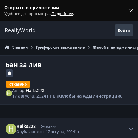
Перейти к содержанию
Открыть в приложении
×
С
Удобнее для просмотра.
Подробнее
.
ReallyWorld
Войти
Главная
Гриферское выживание
Жалобы на администр
Бан за лив
отказано
Автор
Haiks228
17 августа, 2024
1 г
в
Жалобы на Администрацию.
Статистика автора
Haiks228
Участник
Опубликовано
17 августа, 2024
1 г