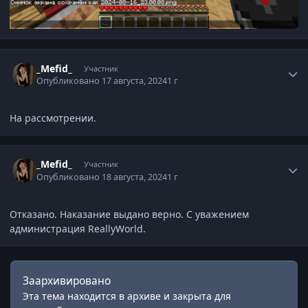
Статистика автора
_Mefid_
Участник
Опубликовано
17 августа, 2024
1 г
На рассмотрении.
Статистика автора
_Mefid_
Участник
Опубликовано
18 августа, 2024
1 г
Отказано. Наказание выдано верно. С уважением
администрация ReallyWorld.
Заархивировано
Эта тема находится в архиве и закрыта для