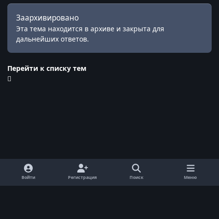
Заархивировано
Эта тема находится в архиве и закрыта для
дальнейших ответов.
Перейти к списку тем
Войти
Регистрация
Поиск
Меню
Обратная связь
Cookie-файлы
© ReallyWorld. Все права защищены.
Powered by
Invision Community