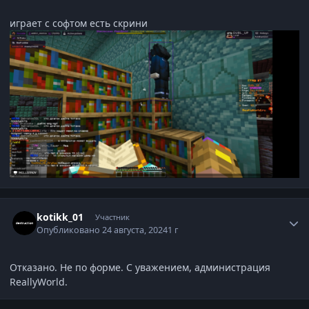
играет с софтом есть скрини
Статистика автора
kotikk_01
Участник
Опубликовано
24 августа, 2024
1 г
Отказано. Не по форме. С уважением, администрация
ReallyWorld.