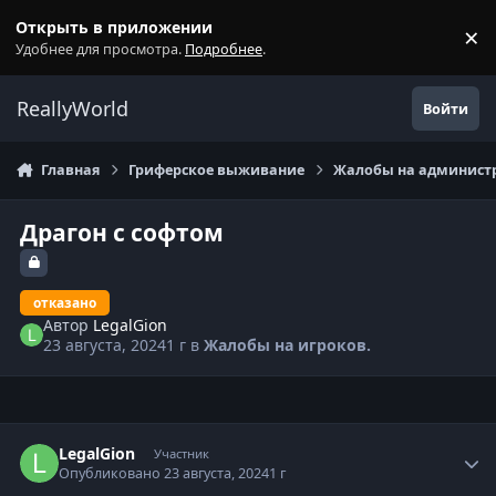
Перейти к содержанию
Открыть в приложении
×
С
Удобнее для просмотра.
Подробнее
.
ReallyWorld
Войти
Главная
Гриферское выживание
Жалобы на администр
Драгон с софтом
отказано
Автор
LegalGion
23 августа, 2024
1 г
в
Жалобы на игроков.
Статистика автора
LegalGion
Участник
Опубликовано
23 августа, 2024
1 г