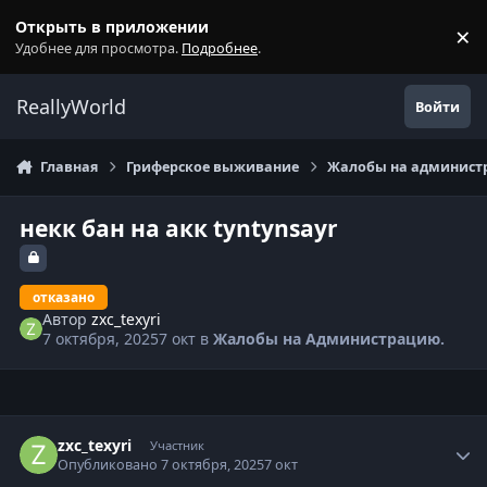
Перейти к содержанию
Открыть в приложении
×
С
Удобнее для просмотра.
Подробнее
.
ReallyWorld
Войти
Главная
Гриферское выживание
Жалобы на администр
некк бан на акк tyntynsayr
отказано
Автор
zxc_texyri
7 октября, 2025
7 окт
в
Жалобы на Администрацию.
Статистика автора
zxc_texyri
Участник
Опубликовано
7 октября, 2025
7 окт