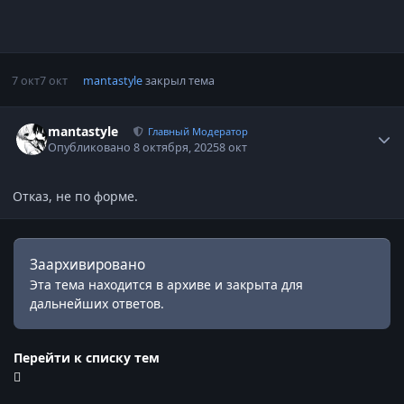
7 окт
7 окт
mantastyle
закрыл тема
Статистика автора
mantastyle
Главный Модератор
Опубликовано
8 октября, 2025
8 окт
Отказ, не по форме.
Заархивировано
Эта тема находится в архиве и закрыта для
дальнейших ответов.
Перейти к списку тем