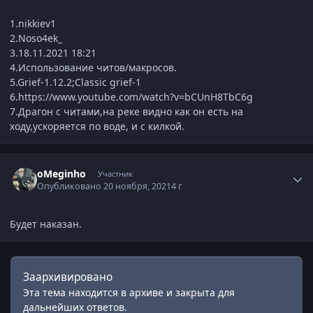
1.nikkiev1
2.Noso4ek_
3.18.11.2021 18:21
4.Использование читов/макросов.
5.Grief-1.12.2;Classic grief-1
6.https://www.youtube.com/watch?v=bCUnH8TbC6g
7.Драгон с читами,на реке видно как он есть на
ходу,ускоряется по воде, и с килкой.
Статистика автора
oMeginho
Участник
Опубликовано
20 ноября, 2021
4 г
Будет наказан.
Заархивировано
Эта тема находится в архиве и закрыта для
дальнейших ответов.