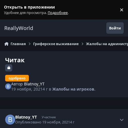
Перейти к содержанию
Открыть в приложении
×
С
Удобнее для просмотра.
Подробнее
.
ReallyWorld
Войти
Главная
Гриферское выживание
Жалобы на администр
Читак
одобрено
Автор
Blatnoy_YT
19 ноября, 2021
4 г
в
Жалобы на игроков.
Статистика автора
Blatnoy_YT
Участник
Опубликовано
19 ноября, 2021
4 г