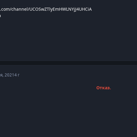
be.com/channel/UCOSwZTlyEmHWLNYjJ4UHCiA
a
я, 2021
4 г
Отказ.