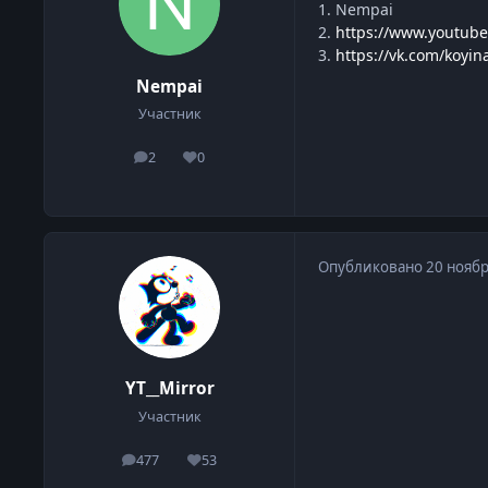
1. Nempai
2.
https://www.youtu
3.
https://vk.com/koyin
Nempai
Участник
2
0
сообщения
Репутация
Опубликовано
20 ноябр
YT__Mirror
Участник
477
53
сообщения
Репутация