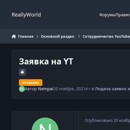
Перейти к содержанию
ReallyWorld
Форумы
Прави
Главная
Основной раздел.
Сотрудничество YouTube
Заявка на YT
отказано
Автор
Nempai
20 ноября, 2021
4 г
в
Подача заявок н
Опубликовано
20 ноябр