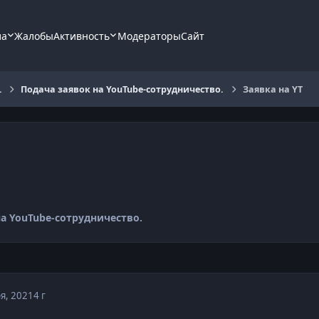
ла
Жалобы
Активность
Модераторы
Сайт
.
Подача заявок на YouTube-сотрудничество.
Заявка на YT
а YouTube-сотрудничество.
я, 2021
4 г