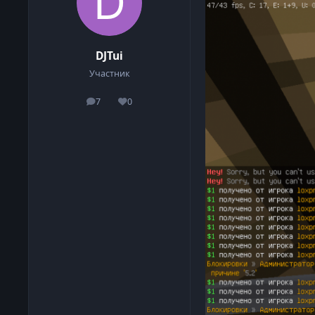
DJTui
Участник
7
0
сообщения
Репутация