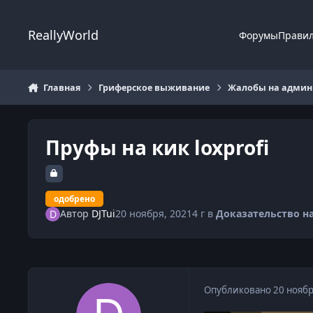
Перейти к содержанию
ReallyWorld
Форумы
Прави
Главная
Гриферское выживание
Жалобы на админи
Пруфы на кик loxprofi
одобрено
Автор
DJTui
20 ноября, 2021
4 г
в
Доказательство н
Опубликовано
20 ноябр