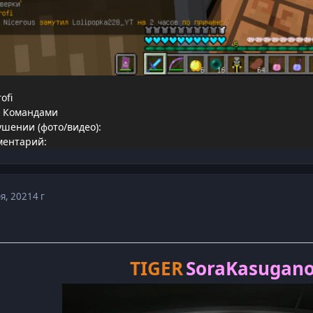
ofi
d Командами
ушении (фото/видео):
ментарий:
я, 2021
4 г
TIGER
SoraKasugan