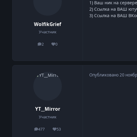
1) Ваш ник на сервере.
2) Ссылка на ВАШ ютуб
3) Ссылка на ВАШ ВКон
WolfikGrief
Участник
2
0
сообщения
Репутация
Опубликовано
20 ноябр
YT__Mirror
Участник
477
53
сообщения
Репутация