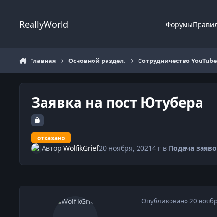
Перейти к содержанию
ReallyWorld
Форумы
Прави
Главная
Основной раздел.
Сотрудничество YouTube
Заявка на пост Ютубера
отказано
Автор
WolfikGrief
20 ноября, 2021
4 г
в
Подача заяво
Опубликовано
20 ноябр