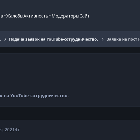
ла
Жалобы
Активность
Модераторы
Сайт
.
Подача заявок на YouTube-сотрудничество.
Заявка на пост
к на YouTube-сотрудничество.
я, 2021
4 г