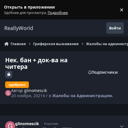
Перейти к содержанию
Открыть в приложении
×
С
Удобнее для просмотра.
Подробнее
.
ReallyWorld
Войти
Главная
Гриферское выживание
Жалобы на администр
Нек. бан + док-ва на
читера
Подписчики
одобрено
Автор
glinomescik
20 ноября, 2021
4 г
в
Жалобы на Администрацию.
Статистика автора
glinomescik
Участник