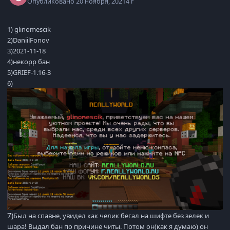
Опубликовано
20 ноября, 2021
4 г
1)
glinomescik
2)DaniilFonov
3)2021-11-18
4)некорр бан
5)GRIEF-1.16-3
6)
7)
Был на спавне, увидел как челик бегал на шифте без зелек и
шара! Выдал бан по причине читы. Потом он(как я думаю) он