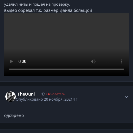
удалил читы и пошел на проверку.
выдео обрезал т.к. размер файла больщой
Статистика автора
_TheUuni_
Основатель
Опубликовано
20 ноября, 2021
4 г
одобрено