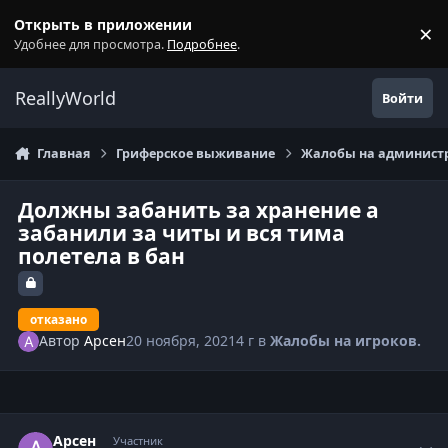
Перейти к содержанию
Открыть в приложении
×
С
Удобнее для просмотра.
Подробнее
.
ReallyWorld
Войти
Главная
Гриферское выживание
Жалобы на администр
Должны забанить за хранение а
забанили за читы и вся тима
полетела в бан
отказано
Автор
Арсен
20 ноября, 2021
4 г
в
Жалобы на игроков.
Статистика автора
Арсен
Участник