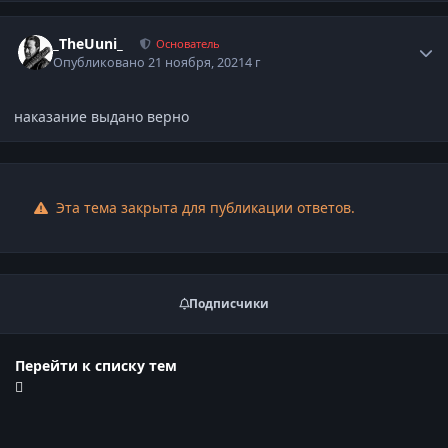
Статистика автора
_TheUuni_
Основатель
Опубликовано
21 ноября, 2021
4 г
наказание выдано верно
Эта тема закрыта для публикации ответов.
Подписчики
Перейти к списку тем