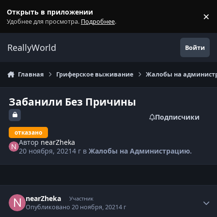
Перейти к содержанию
Открыть в приложении
×
С
Удобнее для просмотра.
Подробнее
.
ReallyWorld
Войти
Главная
Гриферское выживание
Жалобы на администр
Забанили Без Причины
Подписчики
отказано
Автор
nearZheka
20 ноября, 2021
4 г
в
Жалобы на Администрацию.
Статистика автора
nearZheka
Участник
Опубликовано
20 ноября, 2021
4 г