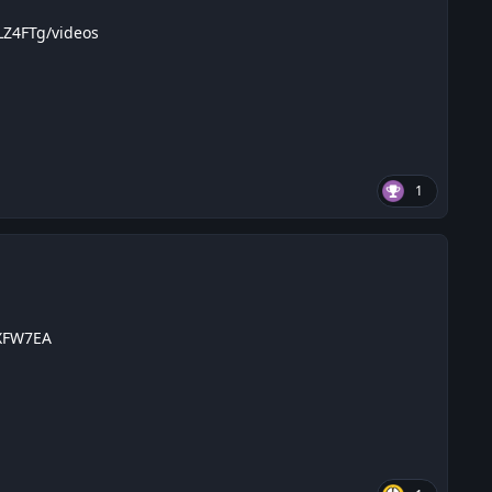
Z4FTg/videos
1
cXFW7EA