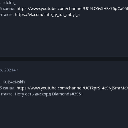
. rdclm_
б канал.
https://www.youtube.com/channel/UC9LO5v5HFz76pCa05L
нтакте.
https://vk.com/chto_ty_tut_zabyl_a
я, 2021
4 г
. KuB4eNskiY
б канал.
https://www.youtube.com/channel/UCTkprS_4c9NjSmrM
нтакте. Нету есть дискорд Diamonds#3951