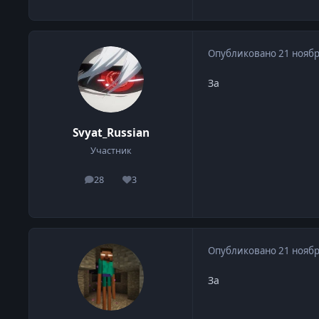
Опубликовано
21 ноябр
За
Svyat_Russian
Участник
28
3
сообщения
Репутация
Опубликовано
21 ноябр
За