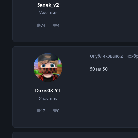
Sanek_v2
Участник
74
4
сообщения
Репутация
Опубликовано
21 ноябр
50 на 50
Daris08_YT
Участник
17
0
сообщения
Репутация