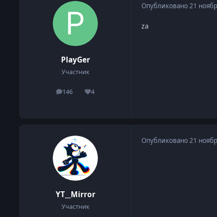
Опубликовано
21 ноябр
za
PlayGer
Участник
146
4
сообщения
Репутация
Опубликовано
21 ноябр
YT__Mirror
Участник