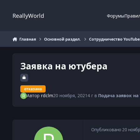
Перейти к содержанию
ReallyWorld
Форумы
Прави
Главная
Основной раздел.
Сотрудничество YouTube
Заявка на ютубера
отказано
Автор
rdclm
20 ноября, 2021
4 г
в
Подача заявок на
Опубликовано
20 ноябр