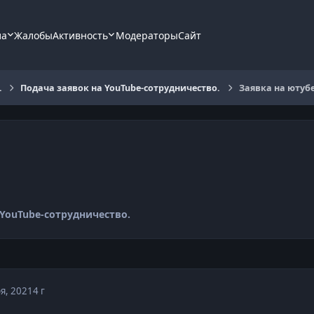
ла
Жалобы
Активность
Модераторы
Сайт
.
Подача заявок на YouTube-сотрудничество.
Заявка на ютуб
 YouTube-сотрудничество.
я, 2021
4 г