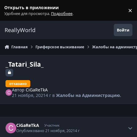
Перейти к содержанию
Открыть в приложении
×
С
Удобнее для просмотра.
Подробнее
.
ReallyWorld
Войти
Главная
Гриферское выживание
Жалобы на администр
_Tatari_Sila_
отказано
Автор
CiGaReTkA
21 ноября, 2021
4 г
в
Жалобы на Администрацию.
Статистика автора
CiGaReTkA
Участник
Опубликовано
21 ноября, 2021
4 г