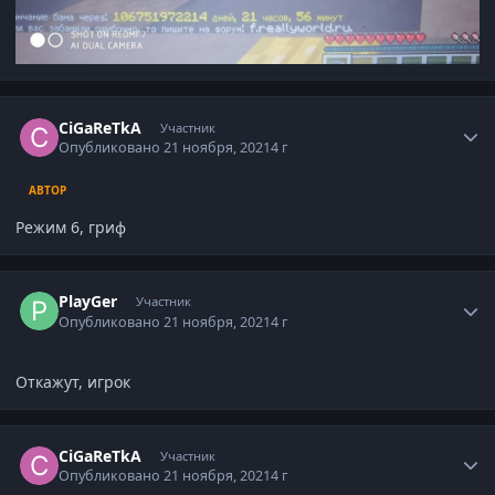
Статистика автора
CiGaReTkA
Участник
Опубликовано
21 ноября, 2021
4 г
АВТОР
Режим 6, гриф
Статистика автора
PlayGer
Участник
Опубликовано
21 ноября, 2021
4 г
Откажут, игрок
Статистика автора
CiGaReTkA
Участник
Опубликовано
21 ноября, 2021
4 г