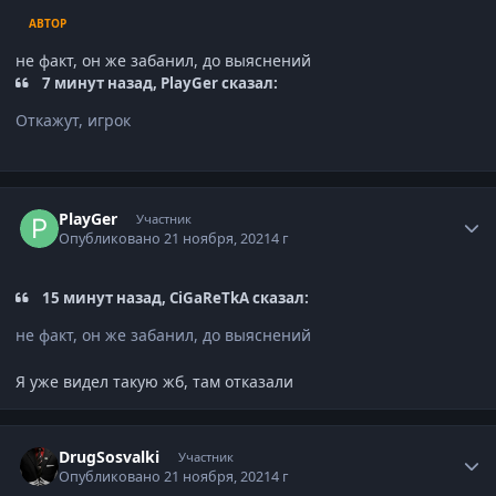
АВТОР
не факт, он же забанил, до выяснений
7 минут назад, PlayGer сказал:
Откажут, игрок
Статистика автора
PlayGer
Участник
Опубликовано
21 ноября, 2021
4 г
15 минут назад, CiGaReTkA сказал:
не факт, он же забанил, до выяснений
Я уже видел такую жб, там отказали
Статистика автора
DrugSosvalki
Участник
Опубликовано
21 ноября, 2021
4 г