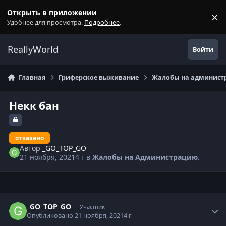
Перейти к содержанию
Открыть в приложении
×
С
Удобнее для просмотра.
Подробнее
.
ReallyWorld
Войти
Главная
Гриферское выживание
Жалобы на администр
Некк бан
отказано
Автор
_GO_TOP_GO
21 ноября, 2021
4 г
в
Жалобы на Администрацию.
Статистика автора
_GO_TOP_GO
Участник
Опубликовано
21 ноября, 2021
4 г