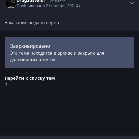
DrugSosvalki
Участник
Опубликовано
21 ноября, 2021
4 г
Наказание выдано верно
Заархивировано
Эта тема находится в архиве и закрыта для
дальнейших ответов.
Перейти к списку тем