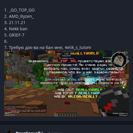
1. _GO_TOP_GO
2. AMD_Ryzen_
3. 21.11.21
4. Nekk ban
5. GRIEF-7
6.
7. Требую док-ва на бан мне, 4elik_s_lutom
Статистика автора