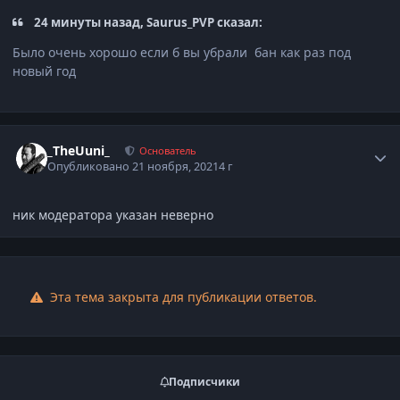
24 минуты назад, Saurus_PVP сказал:
Было очень хорошо если б вы убрали бан как раз под
новый год
Статистика автора
_TheUuni_
Основатель
Опубликовано
21 ноября, 2021
4 г
ник модератора указан неверно
Эта тема закрыта для публикации ответов.
Подписчики