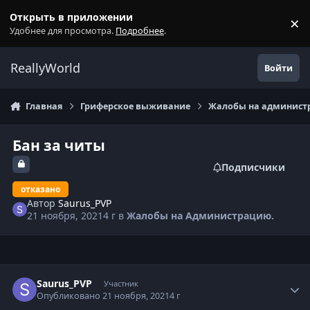
Перейти к содержанию
Открыть в приложении
×
С
Удобнее для просмотра.
Подробнее
.
ReallyWorld
Войти
Главная
Гриферское выживание
Жалобы на администр
Бан за читы
Подписчики
отказано
Автор
Saurus_PVP
21 ноября, 2021
4 г
в
Жалобы на Администрацию.
Статистика автора
Saurus_PVP
Участник
Опубликовано
21 ноября, 2021
4 г