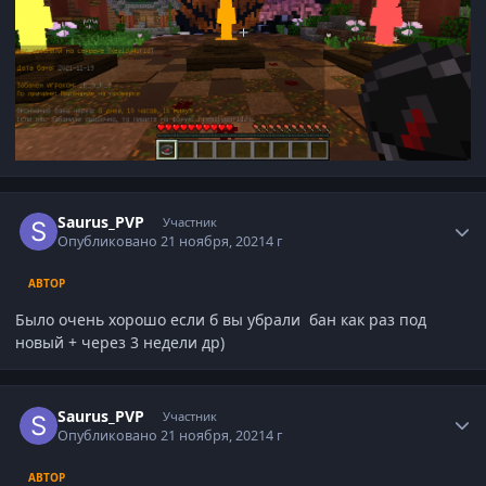
Статистика автора
Saurus_PVP
Участник
Опубликовано
21 ноября, 2021
4 г
АВТОР
Было очень хорошо если б вы убрали бан как раз под
новый + через 3 недели др)
Статистика автора
Saurus_PVP
Участник
Опубликовано
21 ноября, 2021
4 г
АВТОР