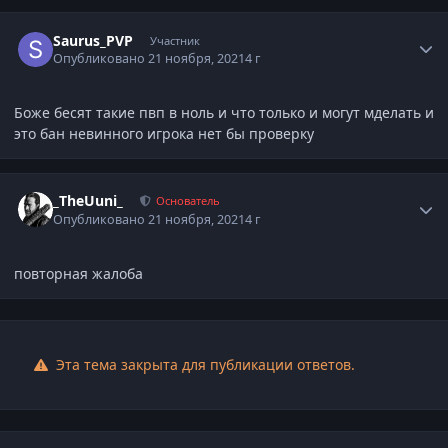
Статистика автора
Saurus_PVP
Участник
Опубликовано
21 ноября, 2021
4 г
Боже бесят такие пвп в ноль и что только и могут мделать и
это бан невинного игрока нет бы проверку
Статистика автора
_TheUuni_
Основатель
Опубликовано
21 ноября, 2021
4 г
повторная жалоба
Эта тема закрыта для публикации ответов.