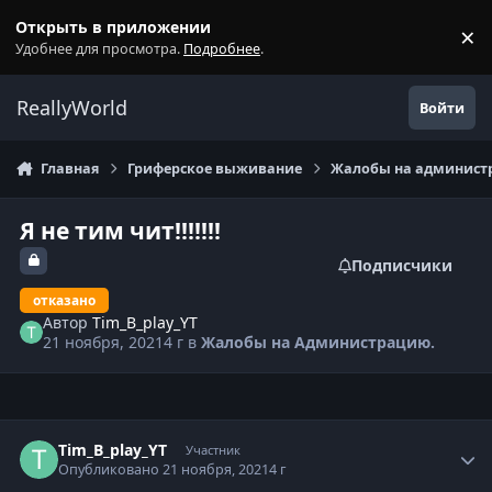
Перейти к содержанию
Открыть в приложении
×
С
Удобнее для просмотра.
Подробнее
.
ReallyWorld
Войти
Главная
Гриферское выживание
Жалобы на администр
Я не тим чит!!!!!!!
Подписчики
отказано
Автор
Tim_B_play_YT
21 ноября, 2021
4 г
в
Жалобы на Администрацию.
Статистика автора
Tim_B_play_YT
Участник
Опубликовано
21 ноября, 2021
4 г