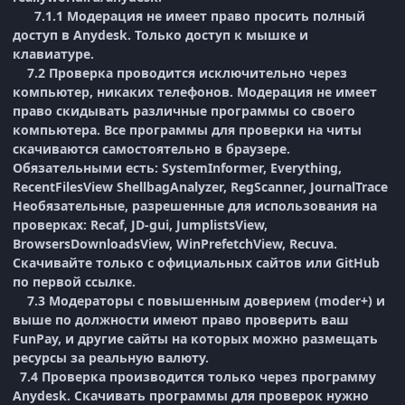
7.1.1 Модерация не имеет право просить полный
доступ в Anydesk. Только доступ к мышке и
клавиатуре.
7.2 Проверка проводится исключительно через
компьютер, никаких телефонов. Модерация не имеет
право скидывать различные программы со своего
компьютера. Все программы для проверки на читы
скачиваются самостоятельно в браузере.
Обязательными есть: SystemInformer, Everything,
RecentFilesView ShellbagAnalyzer, RegScanner, JournalTrace
Необязательные, разрешенные для использования на
проверках: Recaf, JD-gui, JumplistsView,
BrowsersDownloadsView, WinPrefetchView, Recuva.
Скачивайте только с официальных сайтов или GitHub
по первой ссылке.
7.3 Модераторы с повышенным доверием (moder+) и
выше по должности имеют право проверить ваш
FunPay, и другие сайты на которых можно размещать
ресурсы за реальную валюту.
7.4 Проверка производится только через программу
Anydesk. Скачивать программы для проверок нужно