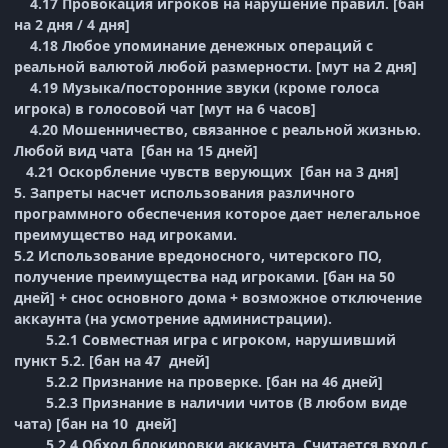
4.17 Провокация игроков на нарушение правил. [бан
на 2 дня / 4 дня]
4.18 Любое упоминание денежных операций с
реальной валютой любой размерности. [мут на 2 дня]
4.19 Музыка/посторонние звуки (кроме голоса
игрока) в голосовой чат [мут на 6 часов]
4.20 Мошенничество, связанное с реальной жизнью.
Любой вид чата [бан на 15 дней]
4.21 Оскорбление чувств верующих [бан на 3 дня]
5. Запреты насчет использования различного
программного обеспечения которое дает нелегальное
преимущество над игроками.
5.2 Использование вредоносного, читерского ПО,
получение преимущества над игроками. [бан на 50
дней] + снос основного дома + возможное отключение
аккаунта (на усмотрение администрации).
5.2.1 Совместная игра с игроком, нарушивший
пункт 5.2. [бан на 47 дней]
5.2.2 Признание на проверке. [бан на 46 дней]
5.2.3 Признание в наличии читов (В любом виде
чата) [бан на 10 дней]
5.2.4 Обход блокировки аккаунта. Считается вход с