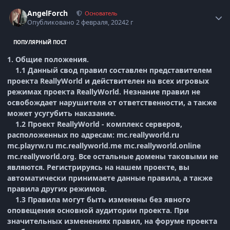
Статистика автора
AngelForch
Основатель
Опубликовано
2 февраля, 2024
2 г
ПОПУЛЯРНЫЙ ПОСТ
1. Общие положения.
1.1 Данный свод правил составлен представителем
проекта ReallyWorld и действителен на всех игровых
режимах проекта ReallyWorld. Незнание правил не
освобождает нарушителя от ответственности, а также
может усугубить наказание.
1.2 Проект ReallyWorld - комплекс серверов,
расположенных по адресам: mc.reallyworld.ru
mc.playrw.ru mc.reallyworld.me mc.reallyworld.online
mc.reallyworld.org. Все остальные домены таковыми не
являются. Регистрируясь на нашем проекте, вы
автоматически принимаете данные правила, а также
правила других режимов.
1.3 Правила могут быть изменены без явного
оповещения основной аудитории проекта. При
значительных изменениях правил, на форуме проекта