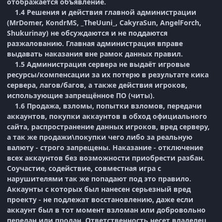
отображается объявление.
1.4 Решения и действия главной администрации
(MrDomer, KondrMS, _TheUuni_, CakyraSun, AngelForch,
Shukurinay) не обсуждаются и не поддаются
разжалованию. Главная администрация вправе
выдавать наказания вне рамок данных правил.
1.5 Администрация сервера не выдаёт игровые
ресурсы/компенсации за их потерю в результате кика
сервера, лагов/багов, а также действия игроков,
использующие запрещённое ПО (читы).
1.6 Продажа, взломы, попытки взломов, передачи
аккаунтов, покупки аккаунтов в обход официального
сайта, распространение данных игроков, вред серверу,
а так же продажи\покупки чего либо за реальную
валюту - строго запрещены. Наказание - отключение
всех аккаунтов без возможности приобрести разбан.
Соучастие, содействие, совместная игра с
нарушителями так же попадают под это правило.
Аккаунты с которых был нанесен серьезный вред
проекту - не подлежат восстановлению, даже если
аккаунт был в тот момент взломан или добровольно
передан или продан. Ответственность несет владелец