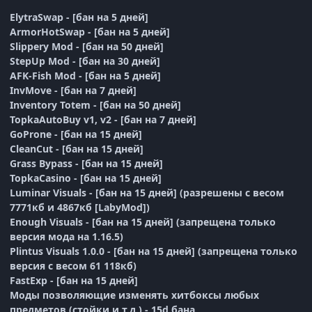
ElytraSwap - [бан на 5 дней]
ArmorHotSwap - [бан на 5 дней]
Slippery Mod - [бан на 50 дней]
StepUp Mod - [бан на 30 дней]
AFK-Fish Mod - [бан на 5 дней]
InvMove - [бан на 7 дней]
Inventory Totem - [бан на 50 дней]
TopkaAutoBuy v1, v2 - [бан на 7 дней]
GoProne - [бан на 15 дней]
CleanCut - [бан на 15 дней]
Grass Bypass - [бан на 15 дней]
TopkaCasino - [бан на 15 дней]
Luminar Visuals - [бан на 15 дней]
(разрешены с весом
7771кб и 4867кб [LabyMod])
Enough Visuals - [бан на 15 дней] (запрещена только
версия мода на 1.16.5)
Plintus Visuals 1.0.0 -
[бан на 15 дней]
(запрещена только
версия с весом 61 118кб)
FastExp
- [бан на 15 дней]
Моды позволяющие изменять хитбоксы любых
предметов (стойки и т.д.) - 15d бана