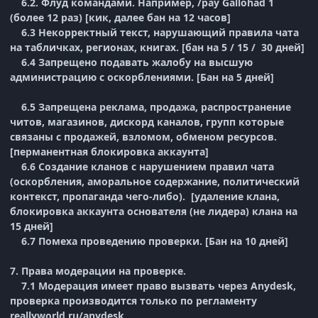
6.2. Флуд командами. Например, /pay Gallohad 1
(более 12 раз) [кик, далее бан на 12 часов]
6.3 Некорректный текст, нарушающий правила чата
на табличках, регионах, книгах. [бан на 5 / 15 / 30 дней]
6.4 Запрещено подавать жалобу на высшую
администрацию с оскорблениями. [Бан на 5 дней]
6.5 Запрещена реклама, продажа, распространение
читов, магазинов, дискорд каналов, групп которые
связаны с продажей, взломом, обменом ресурсов.
[перманентная блокировка аккаунта]
6.6 Создание кланов с нарушением правил чата
(оскорбления, аморальное содержание, политический
контекст, пропаганда чего-либо). [удаление клана,
блокировка аккаунта основателя (не лидера) клана на
15 дней]
6.7 Помеха проведению проверки. [Бан на 10 дней]
7. Права модерации на проверке.
7.1 Модерация имеет право вызвать через Anydesk,
проверка производится только по регламенту
reallyworld.ru/anydesk.