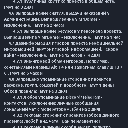
4.5.1 Публичная критика проекта в общем чате.
[мут на 3 дня]
4.6 Выпрашивание снятия, выдачи наказаний у
Администрации. Выпрашивание у MrDomer -
исключение. [мут на 2 часа]
4.6.1 Выпрашивание ресурсов у персонала проекта.
Выпрашивание у MrDomer - исключение. [мут на 1 час]
4.7 Дезинформация игроков проекта неофициальной
информацией, внутриигровой информацией. "Скоро
вайп" - исключение. [мут на 12 часов / 4 дня]
4.7.1 Вне-игровой обман игроков. Например,
сочетаниями клавиш Alt+F4 или зажатием клавиш F3 +
C . [мут на 6 часов]
4.8 Запрещено упоминание сторонних проектов
ресурсов, групп, соцсетей и подобного. [мут 1 день]
Обход правила: [мут на 3 дня]
4.8.1 Любое упоминание Discord/Telegram-
контактов. Исключение: личные сообщения,
локальный чат с модератором. [бан на 2 дня]
4.8.2 Реклама сторонних проектов (обход данного
правила) Любой вид чата. [Бан перманентно]
4.8.3 Реклама в Личных сообщениях, попытка