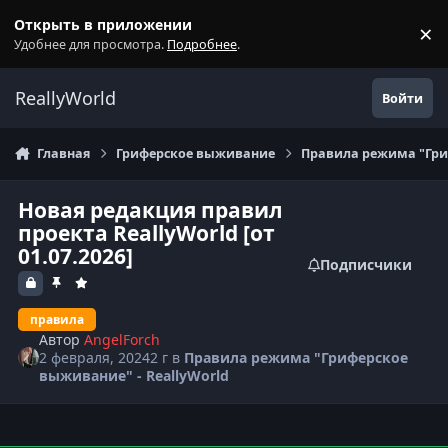
Перейти к содержанию
Открыть в приложении
×
С
Удобнее для просмотра.
Подробнее
.
ReallyWorld
Войти
Главная
Гриферское выживание
Правила режима "Гри
Новая редакция правил
проекта ReallyWorld [от
01.07.2026]
Подписчики
правила
Автор
AngelForch
2 февраля, 2024
2 г
в
Правила режима "Гриферское
выживание" - ReallyWorld