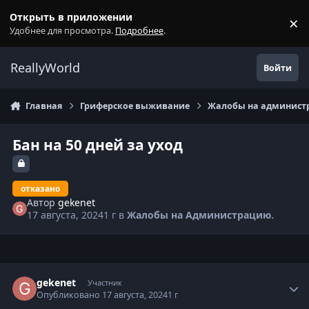
Перейти к содержанию
Открыть в приложении
×
С
Удобнее для просмотра.
Подробнее
.
ReallyWorld
Войти
Главная
Гриферское выживание
Жалобы на администр
Бан на 50 дней за уход
отказано
Автор
gekenet
17 августа, 2024
1 г
в
Жалобы на Администрацию.
Статистика автора
gekenet
Участник
Опубликовано
17 августа, 2024
1 г