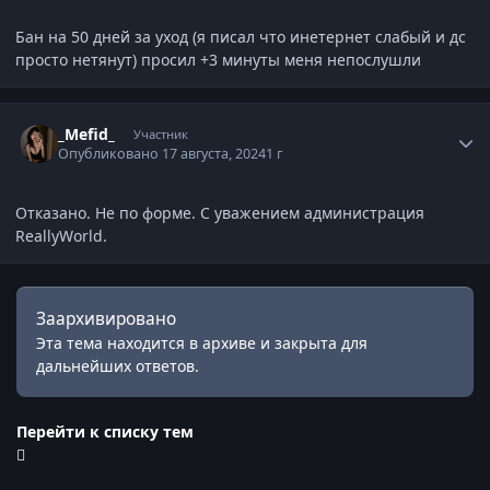
Бан на 50 дней за уход (я писал что инетернет слабый и дс
просто нетянут) просил +3 минуты меня непослушли
Статистика автора
_Mefid_
Участник
Опубликовано
17 августа, 2024
1 г
Отказано. Не по форме. С уважением администрация
ReallyWorld.
Заархивировано
Эта тема находится в архиве и закрыта для
дальнейших ответов.
Перейти к списку тем