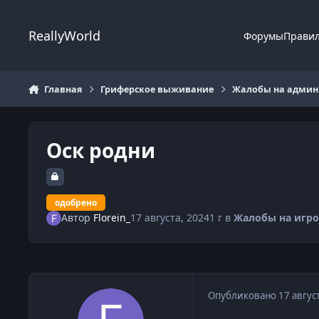
Перейти к содержанию
ReallyWorld
Форумы
Прави
Главная
Гриферское выживание
Жалобы на админи
Оск родни
одобрено
Автор
Florein_
17 августа, 2024
1 г
в
Жалобы на игро
Опубликовано
17 авгус