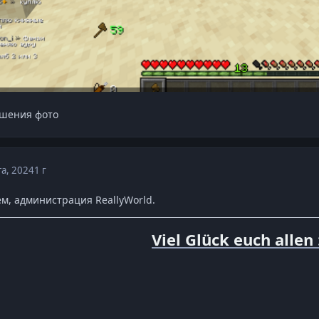
ушения фото
та, 2024
1 г
м, администрация ReallyWorld.
Viel Glück euch allen 