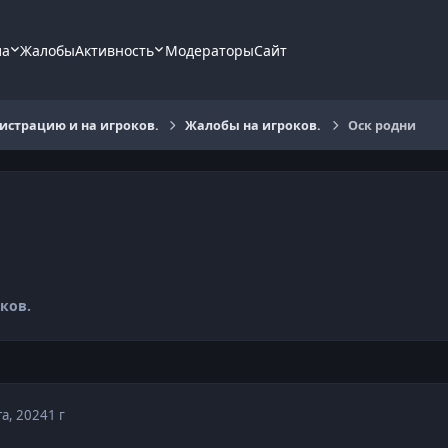
ла
Жалобы
Активность
Модераторы
Сайт
страцию и на игроков.
Жалобы на игроков.
Оск родни
ков.
та, 2024
1 г