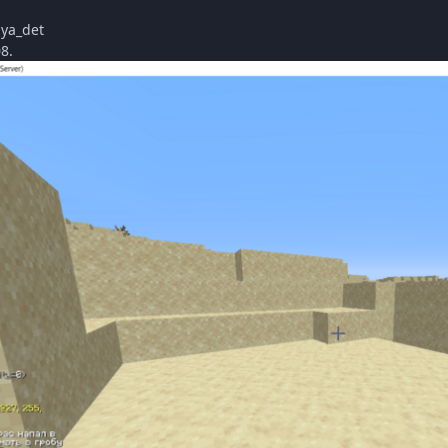
ya_det
8.