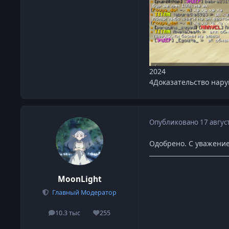
2024
4Доказательство нар
Опубликовано
17 авгус
Одобрено. С уважение
MoonLight
Главный Модератор
10.3 тыс
255
сообщения
Репутация