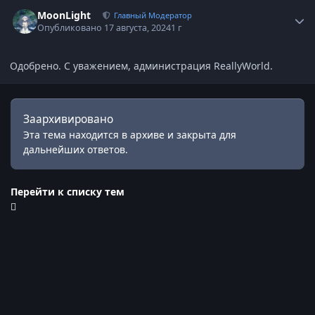
Статистика автора
MoonLight
Главный Модератор
Опубликовано
17 августа, 2024
1 г
Одобрено. С уважением, администрация ReallyWorld.
Заархивировано
Эта тема находится в архиве и закрыта для
дальнейших ответов.
Перейти к списку тем