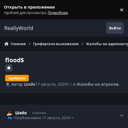
Перейти к содержанию
Открыть в приложении
×
С
Удобнее для просмотра.
Подробнее
.
ReallyWorld
Войти
Главная
Гриферское выживание
Жалобы на администр
flood$
одобрено
Автор
Шейк
17 августа, 2024
1 г
в
Жалобы на игроков.
Статистика автора
Шейк
Участник
Опубликовано
17 августа, 2024
1 г