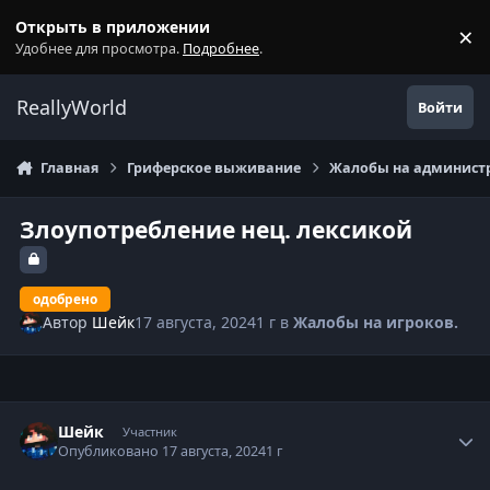
Перейти к содержанию
Открыть в приложении
×
С
Удобнее для просмотра.
Подробнее
.
ReallyWorld
Войти
Главная
Гриферское выживание
Жалобы на администр
Злоупотребление нец. лексикой
одобрено
Автор
Шейк
17 августа, 2024
1 г
в
Жалобы на игроков.
Статистика автора
Шейк
Участник
Опубликовано
17 августа, 2024
1 г