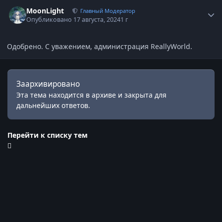
Статистика автора
MoonLight
Главный Модератор
Опубликовано
17 августа, 2024
1 г
Одобрено. С уважением, администрация ReallyWorld.
Заархивировано
Эта тема находится в архиве и закрыта для
дальнейших ответов.
Перейти к списку тем