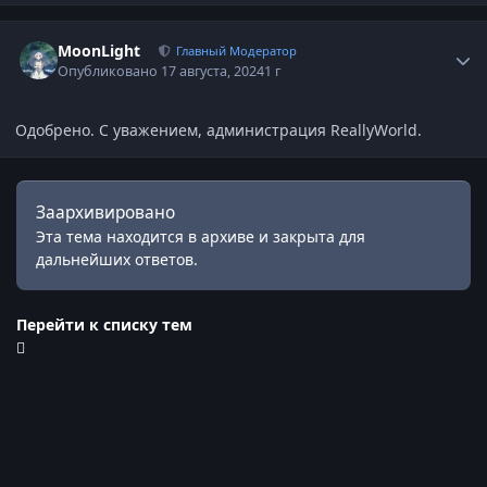
Статистика автора
MoonLight
Главный Модератор
Опубликовано
17 августа, 2024
1 г
Одобрено. С уважением, администрация ReallyWorld.
Заархивировано
Эта тема находится в архиве и закрыта для
дальнейших ответов.
Перейти к списку тем