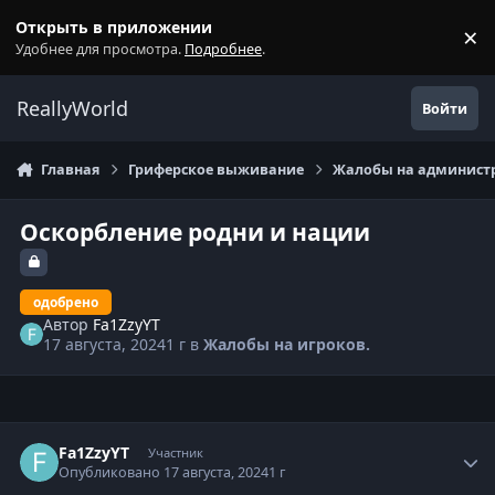
Перейти к содержанию
Открыть в приложении
×
С
Удобнее для просмотра.
Подробнее
.
ReallyWorld
Войти
Главная
Гриферское выживание
Жалобы на администр
Оскорбление родни и нации
одобрено
Автор
Fa1ZzyYT
17 августа, 2024
1 г
в
Жалобы на игроков.
Статистика автора
Fa1ZzyYT
Участник
Опубликовано
17 августа, 2024
1 г