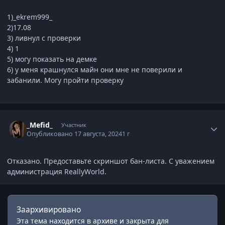
1)_ekrem999_
2)17.08
3) ливнул с проверки
4) 1
5) могу показать на демке
6) у меня крашнулся майн они мне не поверили и
забанили. Могу пройти проверку
Статистика автора
_Mefid_
Участник
Опубликовано
17 августа, 2024
1 г
Отказано. Предоставьте скриншот бан-листа. С уважением
администрация ReallyWorld.
Заархивировано
Эта тема находится в архиве и закрыта для