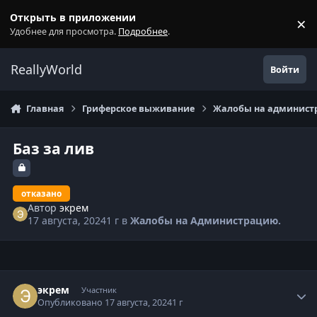
Перейти к содержанию
Открыть в приложении
×
С
Удобнее для просмотра.
Подробнее
.
ReallyWorld
Войти
Главная
Гриферское выживание
Жалобы на администр
Баз за лив
отказано
Автор
экрем
17 августа, 2024
1 г
в
Жалобы на Администрацию.
Статистика автора
экрем
Участник
Опубликовано
17 августа, 2024
1 г