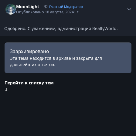
Статистика автора
MoonLight
Главный Модератор
Опубликовано
18 августа, 2024
1 г
Одобрено. С уважением, администрация ReallyWorld.
Заархивировано
Эта тема находится в архиве и закрыта для
дальнейших ответов.
Перейти к списку тем