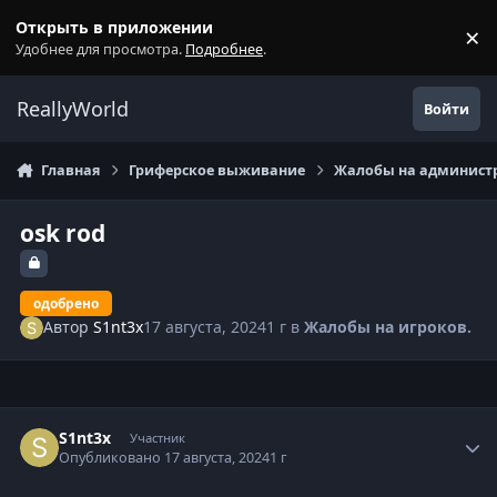
Перейти к содержанию
Открыть в приложении
×
С
Удобнее для просмотра.
Подробнее
.
ReallyWorld
Войти
Главная
Гриферское выживание
Жалобы на администр
osk rod
одобрено
Автор
S1nt3x
17 августа, 2024
1 г
в
Жалобы на игроков.
Статистика автора
S1nt3x
Участник
Опубликовано
17 августа, 2024
1 г