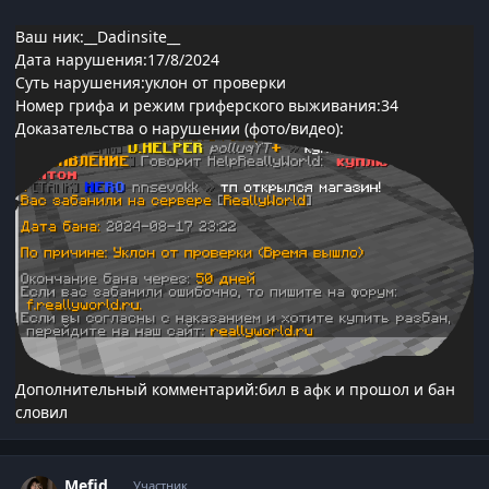
Ваш ник:__Dadinsite__
Дата нарушения:17/8/2024
Суть нарушения:уклон от проверки
Номер грифа и режим гриферского выживания:34
Доказательства о нарушении (фото/видео):
Дополнительный комментарий:бил в афк и прошол и бан
словил
Статистика автора
_Mefid_
Участник