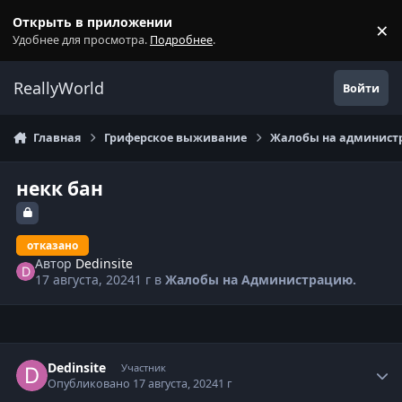
Перейти к содержанию
Открыть в приложении
×
С
Удобнее для просмотра.
Подробнее
.
ReallyWorld
Войти
Главная
Гриферское выживание
Жалобы на администр
некк бан
отказано
Автор
Dedinsite
17 августа, 2024
1 г
в
Жалобы на Администрацию.
Статистика автора
Dedinsite
Участник
Опубликовано
17 августа, 2024
1 г