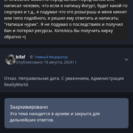
написал человек, что если я напишу йогурт, будет какой-то
сюрприз и т.д., я подумал что это розыгрыш и меня кикнет
или типо подобного, я решил ему ответить и написать:
"Напиши нурик". Я не подумал о последствиях и получил
бан и потерял ресурсы. Хотелось бы получить кирку
обратно =(
Статистика автора
bifaf
Главный Модератор
Опубликовано
19 августа, 2024
1 г
Отказ. Неправильная дата. С уважением, Администрация
ReallyWorld.
Заархивировано
Эта тема находится в архиве и закрыта для
дальнейших ответов.