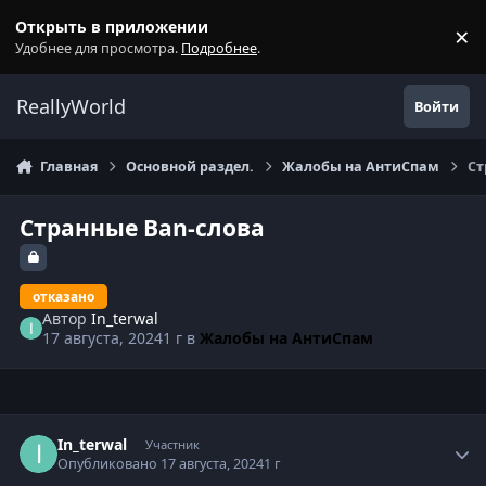
Перейти к содержанию
Открыть в приложении
×
С
Удобнее для просмотра.
Подробнее
.
ReallyWorld
Войти
Главная
Основной раздел.
Жалобы на АнтиСпам
Ст
Странные Ban-слова
отказано
Автор
In_terwal
17 августа, 2024
1 г
в
Жалобы на АнтиСпам
Статистика автора
In_terwal
Участник
Опубликовано
17 августа, 2024
1 г