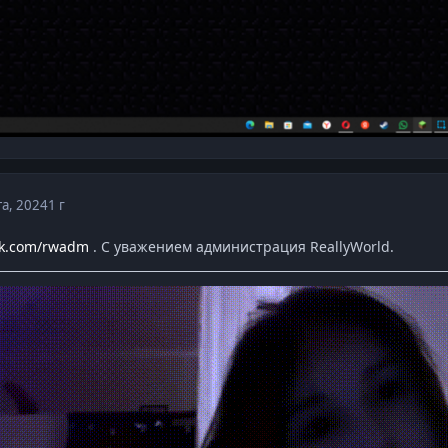
та, 2024
1 г
/vk.com/rwadm
. С уважением администрация ReallyWorld.