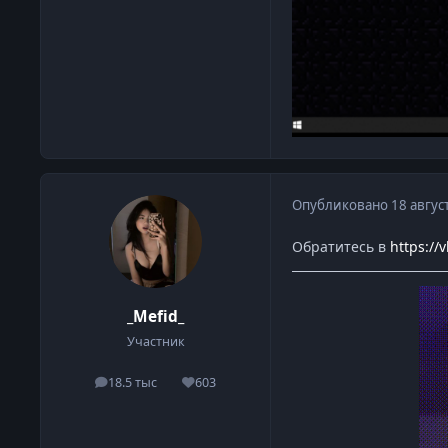
Опубликовано
18 авгус
Обратитесь в
https:/
_Mefid_
Участник
18.5 тыс
603
сообщения
Репутация