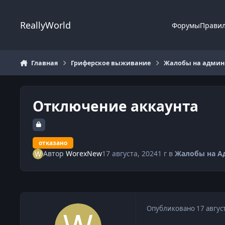
Перейти к содержанию
ReallyWorld
Форумы
Прави
Главная
Гриферское выживание
Жалобы на админи
Отключение аккаунта
отказано
Автор
WorexNew
17 августа, 2024
1 г
в
Жалобы на А
Опубликовано
17 авгус