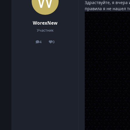
Здраствуйте, я вчера 
правила я не нашел т
WorexNew
Участник
4
0
сообщения
Репутация