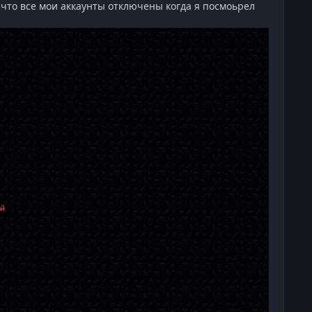
у что все мои аккаунты отключены когда я посмоьрел