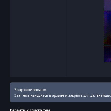
Заархивировано
Эта тема находится в архиве и закрыта для дальнейших
Перейти к списку тем