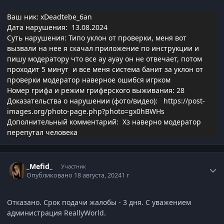
Ваш ник: xDeadtebe_6an
Дата нарушения: 13.08.2024
Суть нарушения: Типо уклон от проверки, меня вот
вызвали на нее я скачал приложение по инструкции и
пишу модератору что все ау ауау он не отвечает, потом
проходит 5 минут и все меня система банит за уклон от
проверки модератор наверное ошибся игрком
Номер грифа и режим гриферского выживания: 28
Доказательства о нарушении (фото/видео):
https://post-
images.org/photo-page.php?photo=gx0hBWHs
Дополнительный комментарий: Хз наверно модератор
перепутал человека
Статистика автора
_Mefid_
Участник
Опубликовано
18 августа, 2024
1 г
Отказано. Срок подачи жалобы - 3 дня. С уважением
администрация ReallyWorld.