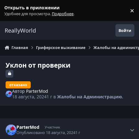
Перейти к содержанию
Открыть в приложении
×
С
Удобнее для просмотра.
Подробнее
.
ReallyWorld
Войти
Главная
Гриферское выживание
Жалобы на администр
Уклон от проверки
отказано
Автор
ParterMod
18 августа, 2024
1 г
в
Жалобы на Администрацию.
Статистика автора
ParterMod
Участник
Опубликовано
18 августа, 2024
1 г