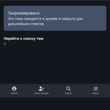
Заархивировано
Эта тема находится в архиве и закрыта для
дальнейших ответов.
Перейти к списку тем
Войти
Регистрация
Поиск
Меню
Обратная связь
Cookie-файлы
© ReallyWorld. Все права защищены.
Powered by
Invision Community