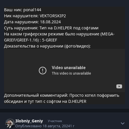
Ваш ник: ponal144
Ник нарушителя: VEKTORSKIP2
Дата нарушения: 18.08.2024
Суть нарушения: Тип на D.HELPER под софтами
На каком гриферском режиме было нарушение (MEGA-
GRIEF/GRIEF-1.16)
: 5-GRIEF
Доказательства о нарушении (фото/видео):
Дополнительный комментарий: Просто хотел поформить
обсидиан и тут тип с софтом на D.HELPER
Статистика автора
3lobniy_Geniy
Участник
Опубликовано
18 августа, 2024
1 г