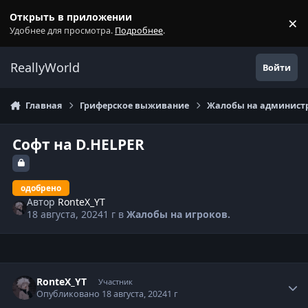
Перейти к содержанию
Открыть в приложении
×
С
Удобнее для просмотра.
Подробнее
.
ReallyWorld
Войти
Главная
Гриферское выживание
Жалобы на администр
Софт на D.HELPER
одобрено
Автор
RonteX_YT
18 августа, 2024
1 г
в
Жалобы на игроков.
Статистика автора
RonteX_YT
Участник
Опубликовано
18 августа, 2024
1 г