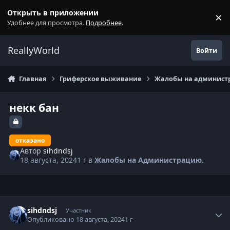
Перейти к содержанию
Открыть в приложении
×
С
Удобнее для просмотра.
Подробнее
.
ReallyWorld
Войти
Главная
Гриферское выживание
Жалобы на администр
некк бан
отказано
Автор
sihdndsj
18 августа, 2024
1 г
в
Жалобы на Администрацию.
Статистика автора
sihdndsj
Участник
Опубликовано
18 августа, 2024
1 г