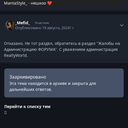
MantaStyle_ - няшкоо
❤️
Статистика автора
_Mefid_
Участник
Опубликовано
18 августа, 2024
1 г
Отказано. Не тот раздел, обратитесь в раздел "Жалобы на
Администрацию ФОРУМА". С уважением администрация
ReallyWorld.
Заархивировано
Эта тема находится в архиве и закрыта для
дальнейших ответов.
Перейти к списку тем