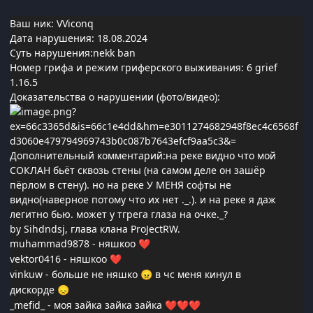
Ваш ник: VViconq
Дата нарушения: 18.08.2024
Суть нарушения:nekk ban
Номер грифа и режим гриферского выживания: 6 grief
1.16.5
Доказательства о нарушении (фото/видео):
Дополнительный комментарий:на реке видно что мой
СОКЛАН бьёт сквозь стены (на самом деле он зашёр
пёрлом в стену). но на реке У МЕНЯ софты не
видно(наверное потому что их нет ._.). и на реке я даж
легитно бью. может у тгрега глаза на очке._?
by Sihdndsj, глава клана ProJectRW.
muhammad9878 - няшкоо
❤️
vektor0416 - няшкоо
❤️
vinkuw - больше не няшко
в чс меня кинул в
😠
дискорде
😞
_mefid_ - моя зайка зайка зайка
❤️
❤️
❤️