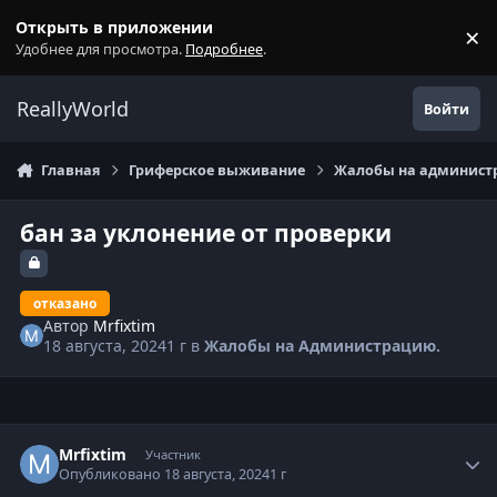
Перейти к содержанию
Открыть в приложении
×
С
Удобнее для просмотра.
Подробнее
.
ReallyWorld
Войти
Главная
Гриферское выживание
Жалобы на администр
бан за уклонение от проверки
отказано
Автор
Mrfixtim
18 августа, 2024
1 г
в
Жалобы на Администрацию.
Статистика автора
Mrfixtim
Участник
Опубликовано
18 августа, 2024
1 г