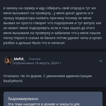
я захожу на сервер и иду собирать свой огород и тут же
меня вызывают на проверку , у меня донат драгон и я
прошу модератора назвать причину почему он меня
вызвал он просто говорит что подозрения и тут вопрос как
он может меня подозревать если я тока зашёл до этого
меня вызывали на проверку и забанили что у меня нашли
папку impact я сказал ок баньте потом удалил читы и купил
разбан а дальше было что я написал
Статистика автора
_Mefid_
Участник
Опубликовано
18 августа, 2024
1 г
Отказано. Не по форме. С уважением администрация
ReallyWorld.
Заархивировано
Эта тема находится в архиве и закрыта для