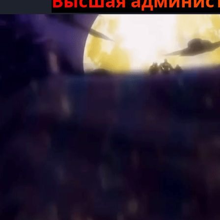
В
ы
с
ш
а
я
а
д
м
и
н
и
с