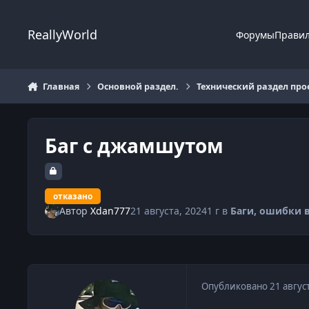
Перейти к содержанию
ReallyWorld
Форумы
Прави
Главная
Основной раздел.
Технический раздел про
Баг с джамшутом
отказано
Автор
Xdan777
21 августа, 2024
1 г
в
Баги, ошибки в
Опубликовано
21 авгус