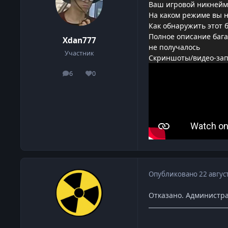
Ваш игровой никнейм
На каком режиме вы н
Как обнаружить этот 
Полное описание бага
Xdan777
не получалось
Участник
Скриншоты/видео-запи
6
0
сообщения
Репутация
Опубликовано
22 авгус
Отказано. Администра