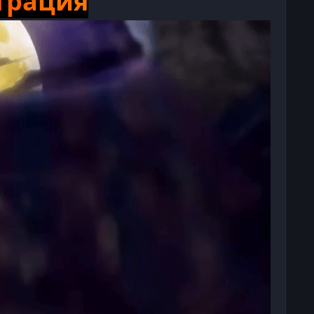
т
р
а
ц
и
я