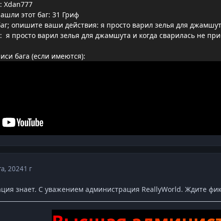
: Xdan777
ашли этот баг: 31 Гриф
баг; опишите ваши действия: я просто варил зелья для джамшу
: я просто варил зелья для джамшута и когда сварилась не при
си бага (если имеются):
та, 2024
1 г
ция знает. С уважением администрация ReallyWorld. Ждите фик