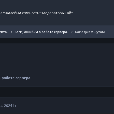
ла
Жалобы
Активность
Модераторы
Сайт
екта.
Баги, ошибки в работе сервера.
Баг с джамшутом
 работе сервера.
та, 2024
1 г