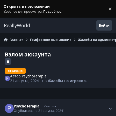
Перейти к содержанию
Открыть в приложении
×
С
Удобнее для просмотра.
Подробнее
.
ReallyWorld
Войти
Главная
Гриферское выживание
Жалобы на администр
Взлом аккаунта
отказано
Автор
PsychoTerapia
21 августа, 2024
1 г
в
Жалобы на игроков.
Статистика автора
PsychoTerapia
Участник
Опубликовано
21 августа, 2024
1 г