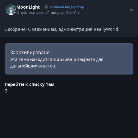
Статистика автора
MoonLight
Главный Модератор
Опубликовано
21 августа, 2024
1 г
Одобрено. С уважением, администрация ReallyWorld.
Заархивировано
Эта тема находится в архиве и закрыта для
дальнейших ответов.
Перейти к списку тем