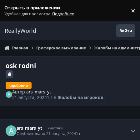
Перейти к содержанию
Открыть в приложении
×
С
Удобнее для просмотра.
Подробнее
.
ReallyWorld
Войти
Главная
Гриферское выживание
Жалобы на администр
osk rodni
одобрено
Автор
ars_mars_yt
21 августа, 2024
1 г
в
Жалобы на игроков.
Статистика автора
ars_mars_yt
Участник
Опубликовано
21 августа, 2024
1 г