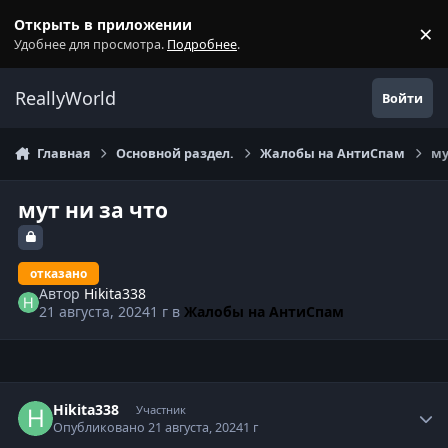
Перейти к содержанию
Открыть в приложении
×
С
Удобнее для просмотра.
Подробнее
.
ReallyWorld
Войти
Главная
Основной раздел.
Жалобы на АнтиСпам
му
мут ни за что
отказано
Автор
Hikita338
21 августа, 2024
1 г
в
Жалобы на АнтиСпам
Статистика автора
Hikita338
Участник
Опубликовано
21 августа, 2024
1 г