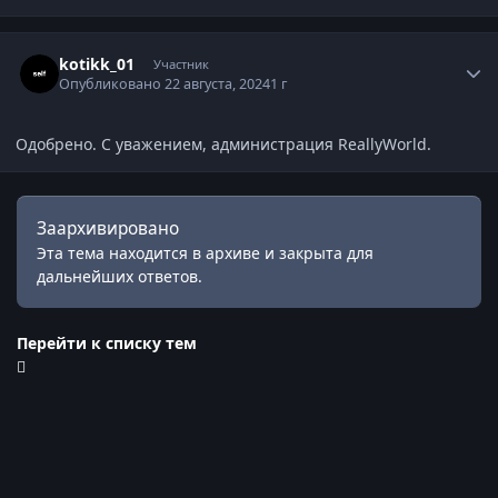
Статистика автора
kotikk_01
Участник
Опубликовано
22 августа, 2024
1 г
Одобрено. С уважением, администрация ReallyWorld.
Заархивировано
Эта тема находится в архиве и закрыта для
дальнейших ответов.
Перейти к списку тем