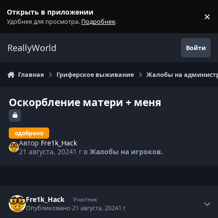
Перейти к содержанию
Открыть в приложении
×
С
Удобнее для просмотра.
Подробнее
.
ReallyWorld
Войти
Главная
Гриферское выживание
Жалобы на администр
Оскорбление матери + меня
одобрено
Автор
Fre1k_Hack
21 августа, 2024
1 г
в
Жалобы на игроков.
Статистика автора
Fre1k_Hack
Участник
Опубликовано
21 августа, 2024
1 г