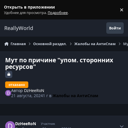
Перейти к содержанию
Открыть в приложении
×
С
Удобнее для просмотра.
Подробнее
.
ReallyWorld
Войти
Главная
Основной раздел.
Жалобы на АнтиСпам
Му
Мут по причине "упом. сторонних
ресурсов"
отказано
Автор
DzHeeRoN
21 августа, 2024
1 г
в
Жалобы на АнтиСпам
Статистика автора
DzHeeRoN
Участник