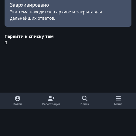
Заархивировано
Эта тема находится в архиве и закрыта для
дальнейших ответов.
Перейти к списку тем
Войти
Регистрация
Поиск
Меню
Обратная связь
Cookie-файлы
© ReallyWorld. Все права защищены.
Powered by
Invision Community