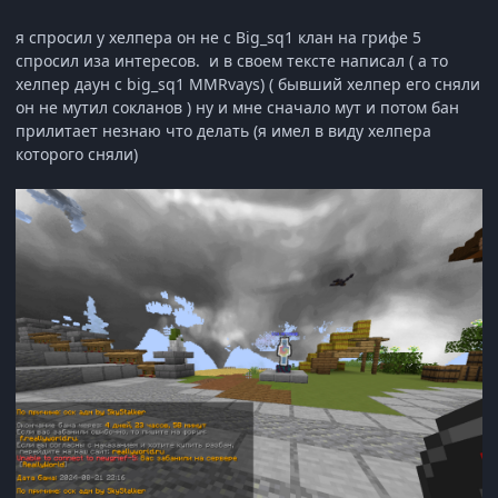
я спросил у хелпера он не с Big_sq1 клан на грифе 5
спросил иза интересов. и в своем тексте написал ( а то
хелпер даун с big_sq1 MMRvays) ( бывший хелпер его сняли
он не мутил сокланов ) ну и мне сначало мут и потом бан
прилитает незнаю что делать (я имел в виду хелпера
которого сняли)