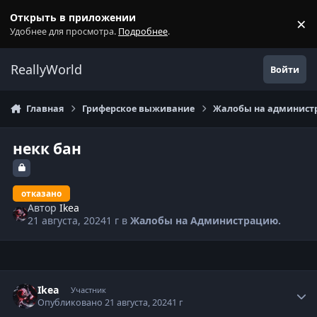
Перейти к содержанию
Открыть в приложении
×
С
Удобнее для просмотра.
Подробнее
.
ReallyWorld
Войти
Главная
Гриферское выживание
Жалобы на администр
некк бан
отказано
Автор
Ikea
21 августа, 2024
1 г
в
Жалобы на Администрацию.
Статистика автора
Ikea
Участник
Опубликовано
21 августа, 2024
1 г