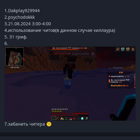
1.Dakplay929944
2.psychodokkk
3.21.08.2024 3:00-4:00
4.использование читов(в данном случае киллаура)
5. 31 гриф.
6.
7.забанить читера
😕
Статистика автора