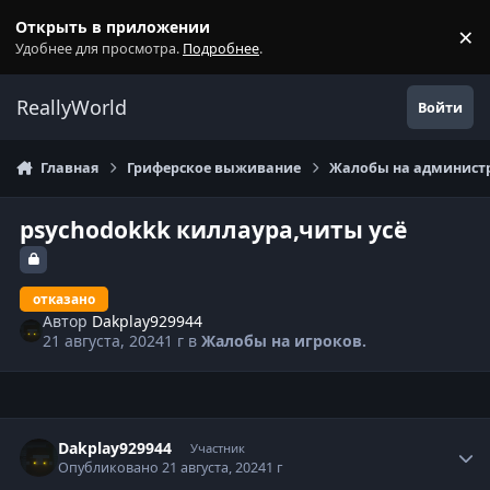
Перейти к содержанию
Открыть в приложении
×
С
Удобнее для просмотра.
Подробнее
.
ReallyWorld
Войти
Главная
Гриферское выживание
Жалобы на администр
psychodokkk киллаура,читы усё
отказано
Автор
Dakplay929944
21 августа, 2024
1 г
в
Жалобы на игроков.
Статистика автора
Dakplay929944
Участник
Опубликовано
21 августа, 2024
1 г