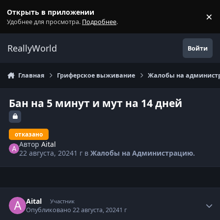
Перейти к содержанию
Открыть в приложении
×
С
Удобнее для просмотра.
Подробнее
.
ReallyWorld
Войти
Главная
Гриферское выживание
Жалобы на администр
Бан на 5 минут и мут на 14 дней
отказано
Автор
Aital
22 августа, 2024
1 г
в
Жалобы на Администрацию.
Статистика автора
Aital
Участник
Опубликовано
22 августа, 2024
1 г