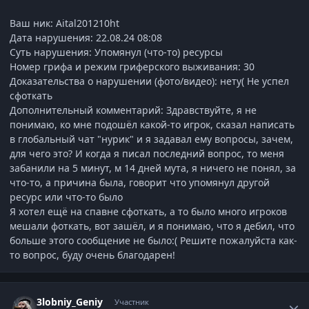
Ваш ник: Aital201210ht
Дата нарушения: 22.08.24 08:08
Суть нарушения: Упомянул (что-то) ресурсы
Номер грифа и режим гриферского выживания: 30
Доказательства о нарушении (фото/видео): нету( Не успел
сфоткать
Дополнительный комментарий: Здравствуйте, я не
понимаю, ко мне подошёл какой-то игрок, сказал написать
в глобальный чат "нурик" и я задавал ему вопросы, зачем,
для чего это? И когда я писал последний вопрос, то меня
забанили на 5 минут, м 14 дней мута, я ничего не понял, за
что-то, а причина была, говорит что упомянул другой
ресурс или что-то было
Я хотел ещё на спавне сфоткать, а то было много игроков
мешали фоткать, вот зашёл, и я понимаю, что я дебил, что
больше этого сообщение не было:( Решите пожалуйста как-
то вопрос, буду очень благодарен!
Статистика автора
3lobniy_Geniy
Участник