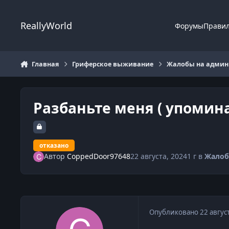
Перейти к содержанию
ReallyWorld
Форумы
Прави
Главная
Гриферское выживание
Жалобы на админи
Разбаньте меня ( упомина
отказано
Автор
CoppedDoor97648
22 августа, 2024
1 г
в
Жалоб
Опубликовано
22 авгус