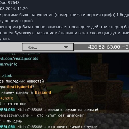
dDoor97648
08.2024. 11:20
м режиме было нарушение (номер грифа и версия грифа) 1 бедро
арушении
( скрин)
ентарии (обязательно описывает последнее действие перед б
и нашëл бумажку с названием ( напиши в чат слово цыцкут и вы
утить