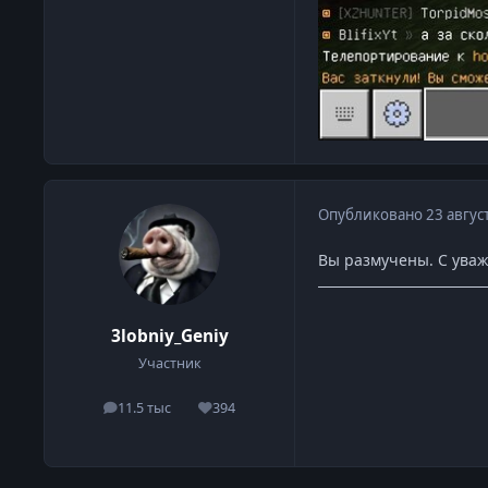
Опубликовано
23 авгус
Вы размучены. С уваж
3lobniy_Geniy
Участник
11.5 тыс
394
сообщения
Репутация