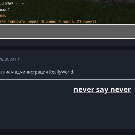
та, 2024
1 г
ением администрация ReallyWorld.
never say never