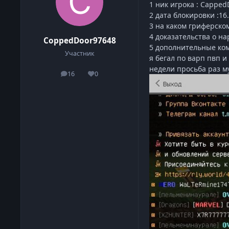
1 ник игрока : Cappe
2 дата блокировки :16.
3 на каком гриферско
4 доказательства о н
CoppedDoor97648
5 дополнительные ком
Участник
я бегал по варп пвп 
недели просьба раз м
16
0
сообщения
Репутация