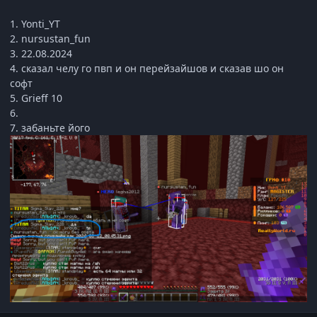
1. Yonti_YT
2. nursustan_fun
3. 22.08.2024
4. сказал челу го пвп и он перейзайшов и сказав шо он
софт
5. Grieff 10
6.
7. забаньте його