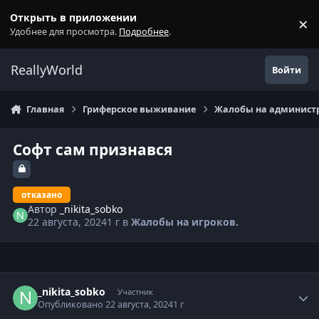
Перейти к содержанию
Открыть в приложении
×
С
Удобнее для просмотра.
Подробнее
.
ReallyWorld
Войти
Главная
Гриферское выживание
Жалобы на администр
Софт сам признався
отказано
Автор
_nikita_sobko
22 августа, 2024
1 г
в
Жалобы на игроков.
Статистика автора
_nikita_sobko
Участник
Опубликовано
22 августа, 2024
1 г