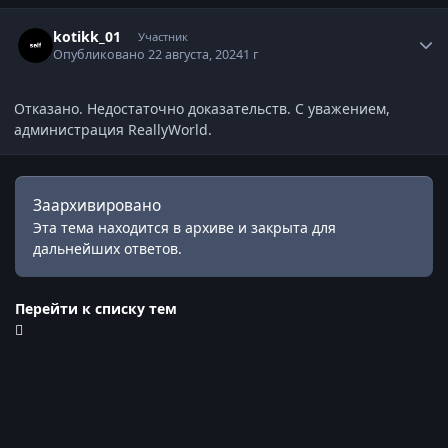
Статистика автора
kotikk_01
Участник
Опубликовано
22 августа, 2024
1 г
Отказано. Недостаточно доказательств. С уважением,
администрация ReallyWorld.
Заархивировано
Эта тема находится в архиве и закрыта для
дальнейших ответов.
Перейти к списку тем