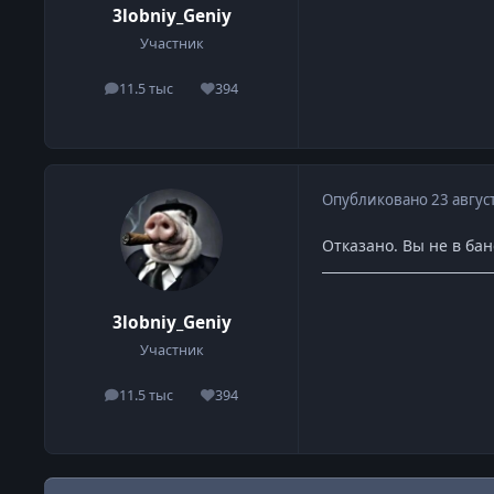
3lobniy_Geniy
Участник
11.5 тыс
394
сообщения
Репутация
Опубликовано
23 авгус
Отказано. Вы не в ба
3lobniy_Geniy
Участник
11.5 тыс
394
сообщения
Репутация