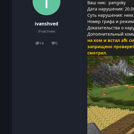
Ваш ник: pangoky
Дата нарушения: 20.0
Суть нарушения: некк
Номер грифа и режим
ivanshved
Доказательства о нар
Участник
Дополнительный ком
на хом и встал afk 
14
0
сообщения
Репутация
заприщено проверять
смотрел.