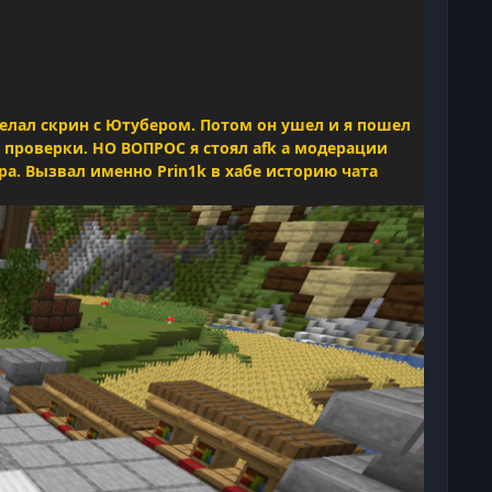
делал скрин с Ютубером. Потом он ушел и я пошел
н проверки. НО ВОПРОС я стоял afk а модерации
а. Вызвал именно Prin1k в хабе историю чата