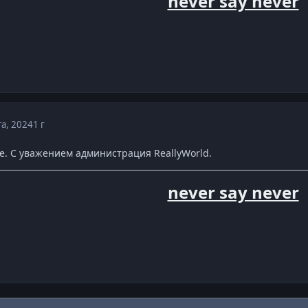
never say never
та, 2024
1 г
не. С уважением администрация ReallyWorld.
never say never