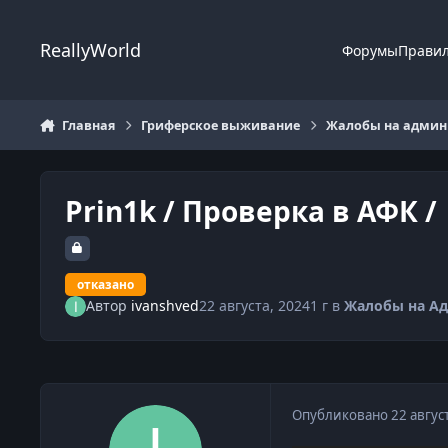
Перейти к содержанию
ReallyWorld
Форумы
Прави
Главная
Гриферское выживание
Жалобы на админи
Prin1k / Проверка в АФК /
отказано
Автор
ivanshved
22 августа, 2024
1 г
в
Жалобы на А
Опубликовано
22 авгус