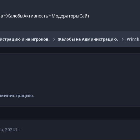
ла
Жалобы
Активность
Модераторы
Сайт
страцию и на игроков.
Жалобы на Администрацию.
Prin1k
дминистрацию.
та, 2024
1 г