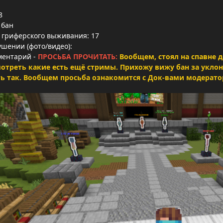
8
 бан
 гриферского выживания: 17
ушении (фото/видео):
ментарий -
ПРОСЬБА ПРОЧИТАТЬ:
Вообщем, стоял на спавне 
смотреть какие есть ещё стримы. Прихожу вижу бан за укло
 так. Вообщем просьба ознакомится с Док-вами модератор