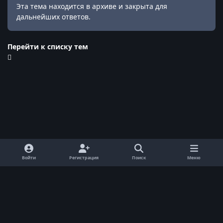
Эта тема находится в архиве и закрыта для
дальнейших ответов.
Перейти к списку тем
Войти
Регистрация
Поиск
Меню
Обратная связь
Cookie-файлы
© ReallyWorld. Все права защищены.
Powered by
Invision Community