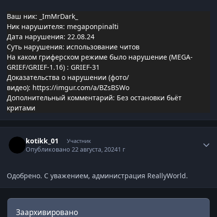
Ваш ник: _ImMrDark_
Ник нарушителя: megaponpinalti
Дата нарушения: 22.08.24
Суть нарушения: использование читов
На каком гриферском режиме было нарушение (MEGA-
GRIEF/GRIEF-1.16)
: GRIEF-31
Доказательства о нарушении (фото/
видео):
https://imgur.com/a/BZsBSWo
Дополнительный комментарий: Без остановки бьёт
критами
Статистика автора
kotikk_01
Участник
Опубликовано
22 августа, 2024
1 г
Одобрено. С уважением, администрация ReallyWorld.
Заархивировано