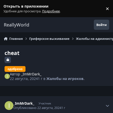
Перейти к содержанию
Открыть в приложении
×
С
Удобнее для просмотра.
Подробнее
.
ReallyWorld
Войти
Главная
Гриферское выживание
Жалобы на администр
cheat
одобрено
Автор
_ImMrDark_
22 августа, 2024
1 г
в
Жалобы на игроков.
Статистика автора
_ImMrDark_
Участник
Опубликовано
22 августа, 2024
1 г