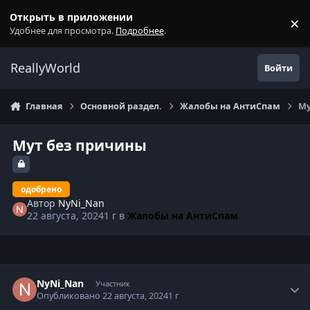
Перейти к содержанию
Открыть в приложении
×
С
Удобнее для просмотра.
Подробнее
.
ReallyWorld
Войти
Главная
Основной раздел.
Жалобы на АнтиСпам
Му
Мут без причины
одобрено
Автор
NyNi_Nan
22 августа, 2024
1 г
в
Жалобы на АнтиСпам
Статистика автора
NyNi_Nan
Участник
Опубликовано
22 августа, 2024
1 г