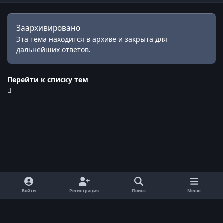
Заархивировано
Эта тема находится в архиве и закрыта для
дальнейших ответов.
Перейти к списку тем
Войти
Регистрация
Поиск
Меню
Обратная связь
Cookie-файлы
© ReallyWorld. Все права защищены.
Powered by
Invision Community