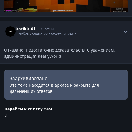
Статистика автора
kotikk_01
Участник
Опубликовано
22 августа, 2024
1 г
Отказано. Недостаточно доказательств. С уважением,
администрация ReallyWorld.
Заархивировано
Эта тема находится в архиве и закрыта для
дальнейших ответов.
Перейти к списку тем