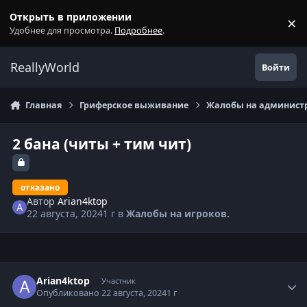
Перейти к содержанию
Открыть в приложении
×
С
Удобнее для просмотра.
Подробнее
.
ReallyWorld
Войти
Главная
Гриферское выживание
Жалобы на администр
2 бана (читы + тим чит)
отказано
Автор
Arian4ktop
22 августа, 2024
1 г
в
Жалобы на игроков.
Статистика автора
Arian4ktop
Участник
Опубликовано
22 августа, 2024
1 г