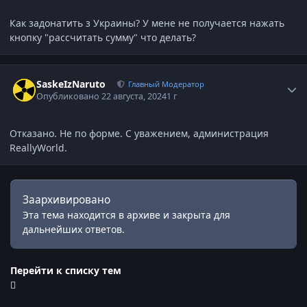
Как задонатить з Украины? У мене не получается нажать
кнопку "рассчитать сумму" что делать?
Статистика автора
SaskeIzNaruto
Главный Модератор
Опубликовано
22 августа, 2024
1 г
Отказано. Не по форме. С уважением, администрация
ReallyWorld.
Заархивировано
Эта тема находится в архиве и закрыта для
дальнейших ответов.
Перейти к списку тем