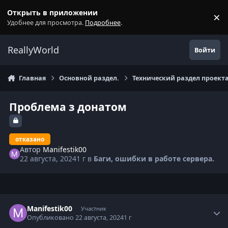
Перейти к содержанию
Открыть в приложении
×
С
Удобнее для просмотра.
Подробнее
.
ReallyWorld
Войти
Главная
Основной раздел.
Технический раздел проекта
Проблема з донатом
отказано
Автор
Manifestik00
22 августа, 2024
1 г
в
Баги, ошибки в работе сервера.
Статистика автора
Manifestik00
Участник
Опубликовано
22 августа, 2024
1 г