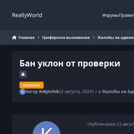
Перейти к содержанию
ReallyWorld
Форумы
Прави
Главная
Гриферское выживание
Жалобы на админи
Бан уклон от проверки
отказано
Автор
Kotynchik
22 августа, 2024
1 г
в
Жалобы на Ад
Опубликовано
22 авгус