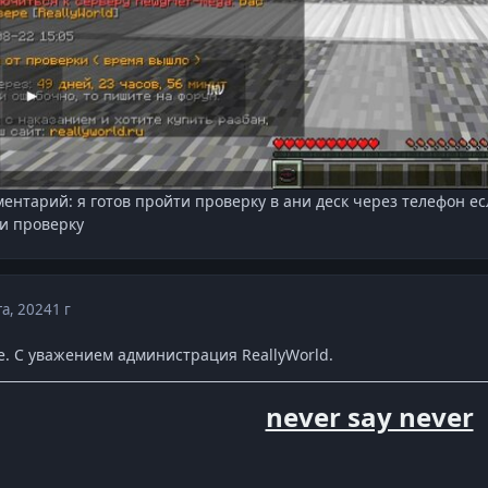
нтарий: я готов пройти проверку в ани деск через телефон есл
ти проверку
та, 2024
1 г
е. С уважением администрация ReallyWorld.
never say never