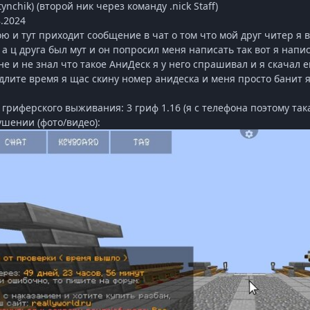
ynchik) (второй ник через команду .nick Staff)
.2024
ю и тут приходит сообщение в чат о том что мой друг читер я в
 а ц друга был мут и он попросил меня написать так вот я нап
не и не знал что такое АниДеск я у него спрашивал и я скачал 
длите время я щас скину номер анидеска и меня просто банит я
гриферского выживания: 3 гриф 1.16 (я с телефона поэтому так
ушении (фото/видео):