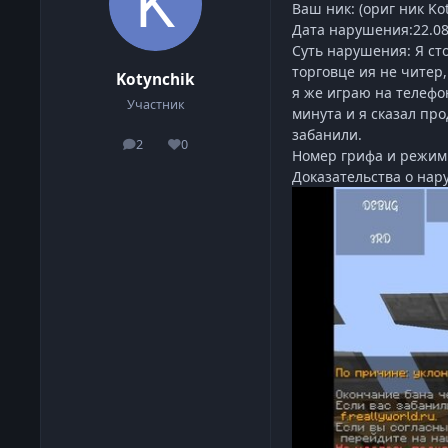
Ваш ник: (ориг ник Kot
Дата нарушения:22.08
Суть нарушения: Я сто
торговце ия не читер,
Kotynchik
я же играю на телефо
Участник
минута и я сказал про
забанили.
2
0
сообщения
Репутация
Номер грифа и режим 
Доказательства о нар