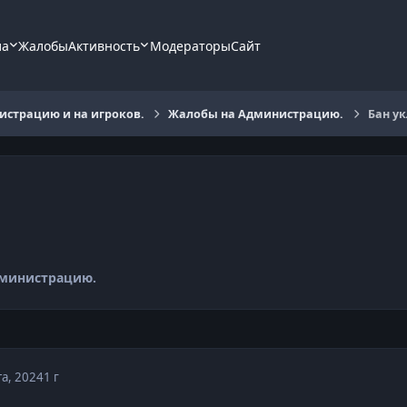
ла
Жалобы
Активность
Модераторы
Сайт
страцию и на игроков.
Жалобы на Администрацию.
Бан ук
министрацию.
та, 2024
1 г