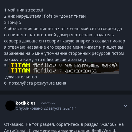
1.мой ник streetout
2.ник нарушителя: fiof1lov "донат титан"
3.Гриф 5
4.
объяснения
он пишет в чат хочеш мой сет я говрою да
он пишет в чат хто такой домер я отвечаю создатель
сервера дальше он говорит какую анархию создал пионер
я отвечаю название его сервера меня кикает и пишет вы
забанены на 5 мин упомнание сторонных ресурсов потом
захожу и вижу что я без ресов и заткнут
5.
доказательство
6. пожалуйста розмутьте меня
Статистика автора
kotikk_01
Участник
Опубликовано
22 августа, 2024
1 г
Отказано. Не тот раздел, обратитесь в раздел "Жалобы на
АнтиСпам". С уважением, администрация ReallyWorld.