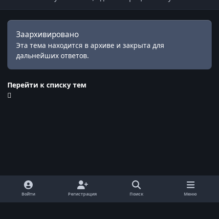
Заархивировано
Эта тема находится в архиве и закрыта для
дальнейших ответов.
Перейти к списку тем
Войти
Регистрация
Поиск
Меню
Обратная связь
Cookie-файлы