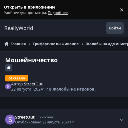
Перейти к содержанию
Открыть в приложении
×
С
Удобнее для просмотра.
Подробнее
.
ReallyWorld
Войти
Главная
Гриферское выживание
Жалобы на администр
Мошейничество
отказано
Автор
StreetOut
22 августа, 2024
1 г
в
Жалобы на игроков.
Статистика автора
StreetOut
Участник
Опубликовано
22 августа, 2024
1 г