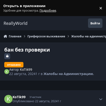
Перейти к содержанию
Открыть в приложении
×
С
Удобнее для просмотра.
Подробнее
.
ReallyWorld
Войти
Главная
Гриферское выживание
Жалобы на администр
бан без проверки
отказано
Автор
KoTik99
22 августа, 2024
1 г
в
Жалобы на Администрацию.
Статистика автора
KoTik99
Участник
Опубликовано
22 августа, 2024
1 г