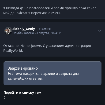
я никогда дс не пользовался и время прошло пока качал
мой дс Toxiccat я переживаю очень
Статистика автора
3lobniy_Geniy
Участник
Опубликовано
23 августа, 2024
1 г
Отказано. Не по форме. С уважением администрация
ReallyWorld.
Заархивировано
Эта тема находится в архиве и закрыта для
дальнейших ответов.
Перейти к списку тем