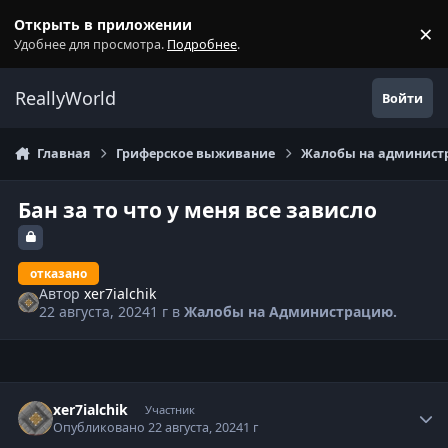
Перейти к содержанию
Открыть в приложении
×
С
Удобнее для просмотра.
Подробнее
.
ReallyWorld
Войти
Главная
Гриферское выживание
Жалобы на администр
Бан за то что у меня все зависло
отказано
Автор
xer7ialchik
22 августа, 2024
1 г
в
Жалобы на Администрацию.
Статистика автора
xer7ialchik
Участник
Опубликовано
22 августа, 2024
1 г