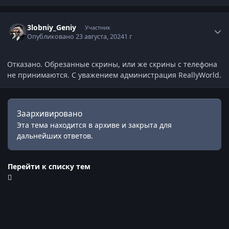
Статистика автора
3lobniy_Geniy
Участник
Опубликовано
23 августа, 2024
1 г
Отказано. Обрезанные скрины, или же скрины с телефона
не принимаются. С уважением администрация ReallyWorld.
Заархивировано
Эта тема находится в архиве и закрыта для
дальнейших ответов.
Перейти к списку тем